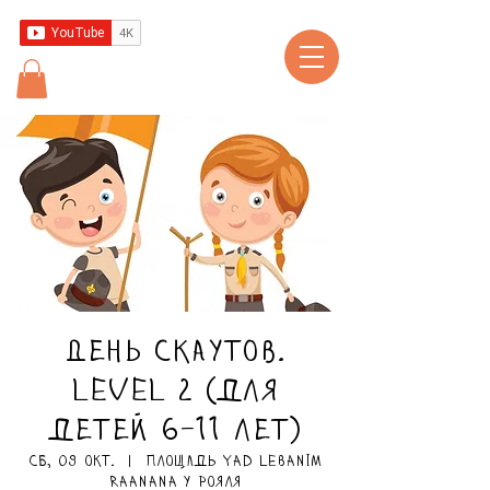
День скаутов.
Level 2 (для
детей 6-11 лет)
сб, 09 окт.
  |  
Площадь Yad LeBanim
Raanana у рояля