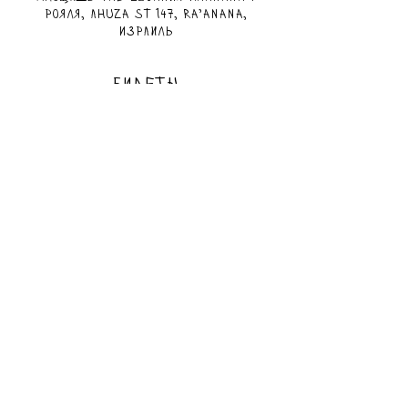
рояля, Ahuza St 147, Ra'anana,
Израиль
БИЛЕТЫ
Мест нет
Тип билета
Детский билет
Цена
100,00 ₪
Все билеты проданы