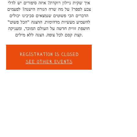
איך שקית ניילון רוקדת? איזה סיפורים יש לדלי
צבע לספר? על מה שרה הנורה הישנה? לפעמים
הדברים הכי פשוטים שנמצאים סביבינו יכולים
להשמיע מעשיות מדהימות. ההצגה "הכל פשוט"
חושפת זווית חדשה על העולם המוכר, ומעניקה
קצת קסם לכל צופה. הצגה ללא מילים.
Registration is closed
See other events
ВРЕМЯ И МЕСТО
21 авг. 2024 г., 10:00 – 10:45
בית ליסין, פרישמן 44, פינת, Dizengoff St
101, Tel Aviv-Yafo, Израиль