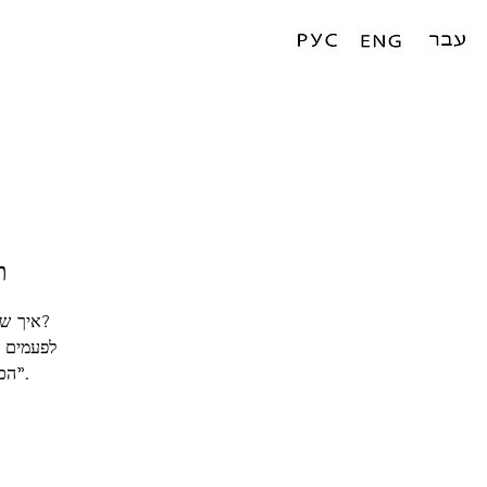
ת
איך שק
לפעמים ה
"הכל פשוט" חושפת זווית חדשה על העולם המוכר ומעניקה קצת קסם לכל צופה.