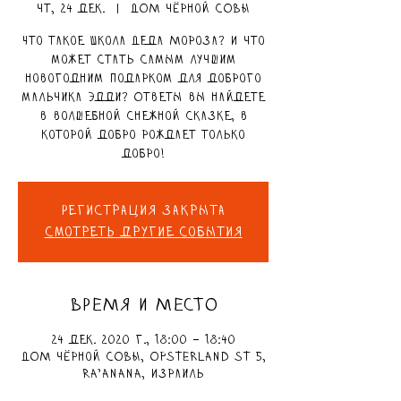
чт, 24 дек.
  |  
ДОМ чёрной СОВЫ
Что такое Школа Деда Мороза? И что
может стать самым лучшим
новогодним подарком для доброго
мальчика Эдди? Ответы вы найдете
в волшебной снежной сказке, в
которой добро рождает только
добро!
Регистрация закрыта
Смотреть другие события
ВРЕМЯ И МЕСТО
24 дек. 2020 г., 18:00 – 18:40
ДОМ чёрной СОВЫ, Opsterland St 5,
Ra'anana, Израиль