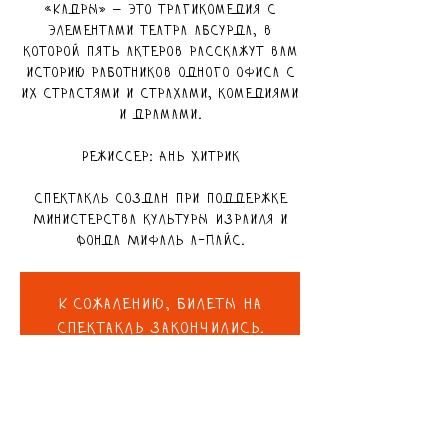
«Кадры» — это трагикомедия с
элементами театра абсурда, в
которой пять актеров расскажут вам
историю работников одного офиса с
их страстями и страхами, комедиями
и драмами.
Режиссер: Ань Хитрик
Спектакль создан при поддержке
Министерства культуры Израиля и
Фонда Мифаль а-Пайс.
К сожалению, билеты на
спектакль закончились.
Посмотреть нашу афишу
ВРЕМЯ И МЕСТО