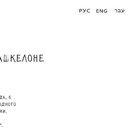
Ашкелоне
да, в
одного
ми.
".