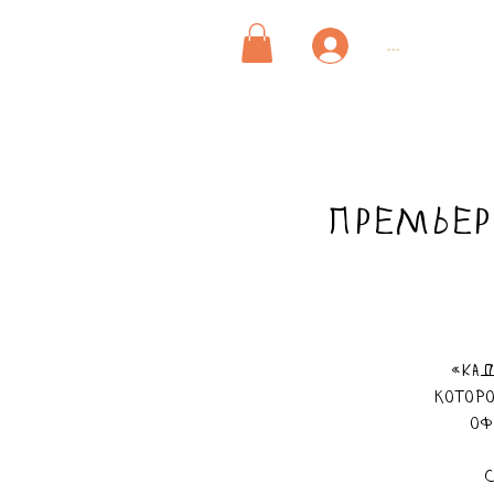
...
ПРЕМЬЕР
«Кад
котор
оф
С