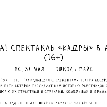
А! Спектакль «Кадры» в 
(16+)
вс, 31 мая
  |  
Эшколь Пайс
ры» — это трагикомедия с элементами театра абсур
ой пять актеров расскажут вам историю работников 
иса с их страстями и страхами, комедиями и драма
пектакль по пьесе Ингрид Лаузунд "Бесхребетность