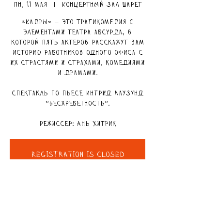
пн, 11 мая
  |  
Концертный зал Шарет
«Кадры» — это трагикомедия с
элементами театра абсурда, в
которой пять актеров расскажут вам
историю работников одного офиса с
их страстями и страхами, комедиями
и драмами.
Спектакль по пьесе Ингрид Лаузунд
"Бесхребетность".
Режиссер: Ань Хитрик
Registration is closed
See other events
ВРЕМЯ И МЕСТО