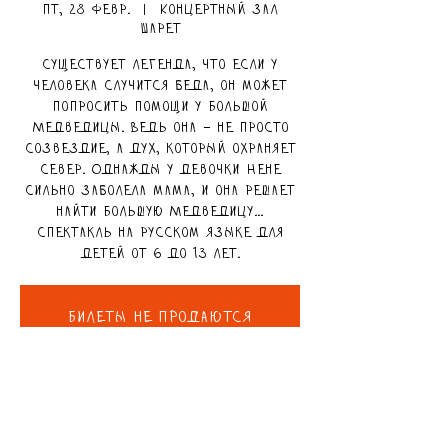
пт, 28 февр.
  |  
Концертный зал
Шарет
Существует легенда, что если у
человека случится беда, он может
попросить помощи у Большой
Медведицы. Ведь она – не просто
созвездие, а дух, который охраняет
север. Однажды у девочки Нене
сильно заболела мама, и она решает
найти Большую Медведицу…
Спектакль на русском языке для
детей от 6 до 13 лет.
Билеты не продаются
Смотреть другие события
ВРЕМЯ И МЕСТО