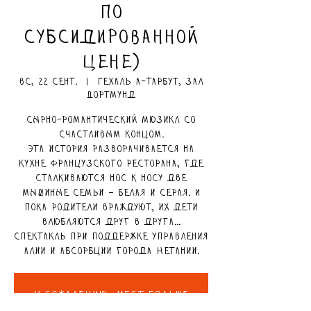
по
субсидированной
цене)
вс, 22 сент.
  |  
Гехаль а-Тарбут, зал
Дортмунд
Сырно-романтический мюзикл со
счастливым концом.
Эта история разворачивается на
кухне французского ресторана, где
сталкиваются нос к носу две
мышиные семьи – белая и серая. И
пока родители враждуют, их дети
влюбляются друг в друга…
Спектакль при поддержке управления
алии и абсорбции города Нетании.
К сожалению, мест больше