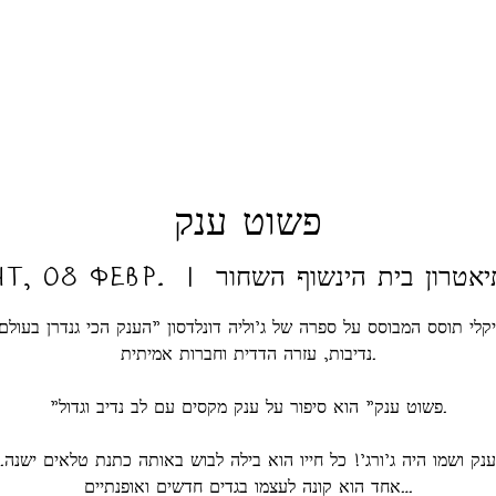
פשוט ענק
יאטרון בית הינשוף השחור
  |  
чт, 08 февр.
יקלי תוסס המבוסס על ספרה של ג'וליה דונלדסון "הענק הכי גנדרן בעולם
נדיבות, עזרה הדדית וחברות אמיתית.
"פשוט ענק" הוא סיפור על ענק מקסים עם לב נדיב וגדול.
נק ושמו היה ג'ורג'! כל חייו הוא בילה לבוש באותה כתנת טלאים ישנה.
אחד הוא קונה לעצמו בגדים חדשים ואופנתיים…