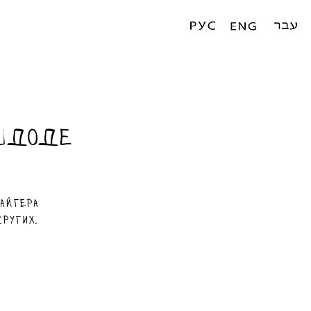
Ашдоде
айгера
других.