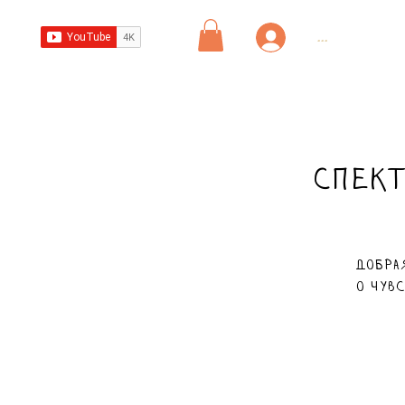
...
Спект
Добра
о чувс