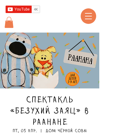
Спектакль
«Безухий заяц» в
Раанане
пт, 05 апр.
  |  
ДОМ чёрной СОВЫ