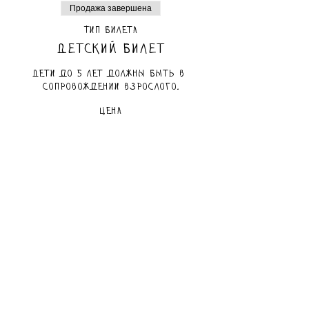
Продажа завершена
Тип билета
Детский билет
Дети до 5 лет должны быть в 
сопровождении взрослого.
Цена
80,00 ₪
маам включен
Продажа завершена
Тип билета
Взрослый билет
Цена
80,00 ₪
маам включен