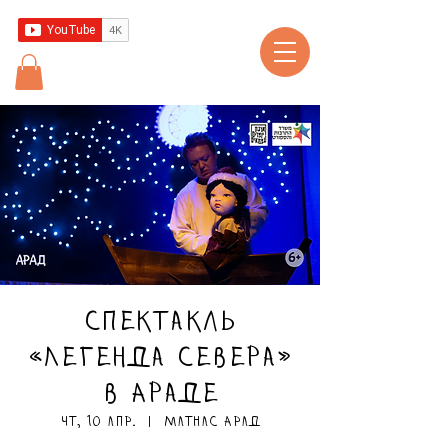
Спектакль
«Легенда севера»
в Араде
чт, 10 апр.
  |  
Матнас Арад