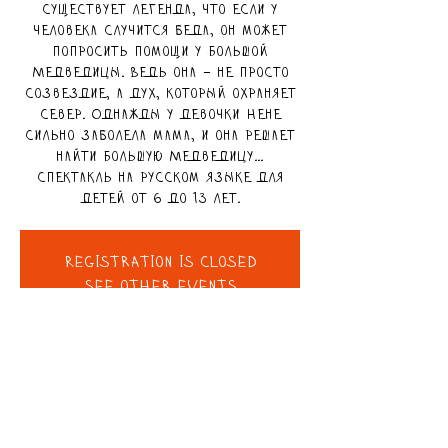
Существует легенда, что если у
человека случится беда, он может
попросить помощи у Большой
Медведицы. Ведь она – не просто
созвездие, а дух, который охраняет
север. Однажды у девочки Нене
сильно заболела мама, и она решает
найти Большую Медведицу…
Спектакль на русском языке для
детей от 6 до 13 лет.
Registration is closed
See other events
ВРЕМЯ И МЕСТО
10 апр. 2025 г., 17:30 – 18:15
Матнас Арад, Elazar Ben Ya'ir St 28,
Arad, Израиль