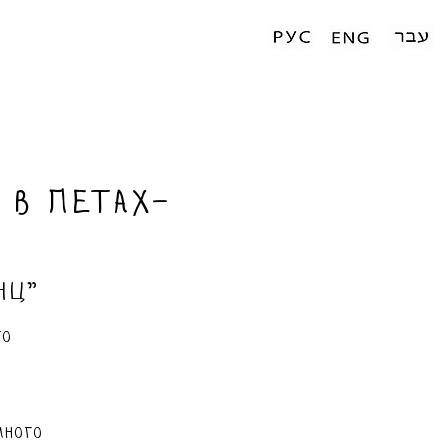
 в Петах-
нц"
го
много