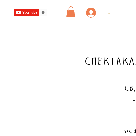
...
Спектакл
сб,
Т
Вас 