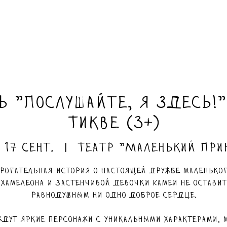
ь "Послушайте, я здесь!"
Тикве (3+)
 17 сент.
  |  
Театр "Маленький При
рогательная история о настоящей дружбе маленько
хамелеона и застенчивой девочки Камеи не оставит
равнодушным ни одно доброе сердце.
ждут яркие персонажи с уникальными характерами, 