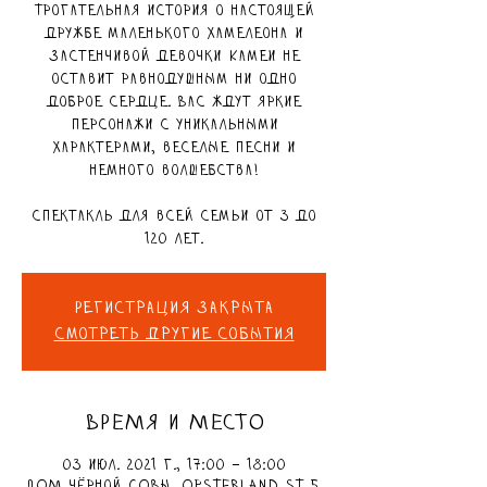
Трогательная история о настоящей
дружбе маленького хамелеона и
застенчивой девочки Камеи не
оставит равнодушным ни одно
доброе сердце. Вас ждут яркие
персонажи с уникальными
характерами, веселые песни и
немного волшебства!
Спектакль для всей семьи от 3 до
120 лет.
Регистрация закрыта
Смотреть другие события
ВРЕМЯ И МЕСТО
03 июл. 2021 г., 17:00 – 18:00
ДОМ чёрной СОВЫ, Opsterland St 5,