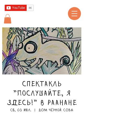
Спектакль
"Послушайте, я
здесь!" в Раанане
сб, 03 июл.
  |  
ДОМ чёрной СОВЫ