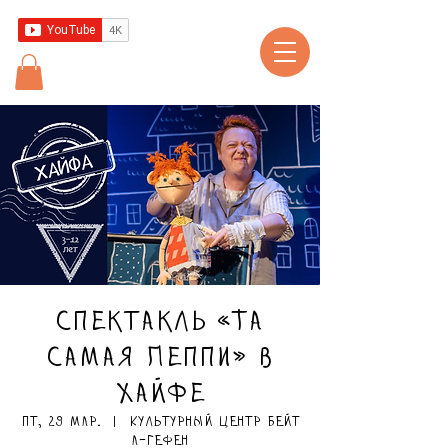
Спектакль «Та
самая Пеппи» в
Хайфе
пт, 29 мар.
  |  
Культурный центр Бейт
а-Гефен