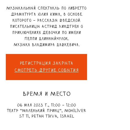
Музыкальный спектакль по либретто
драматурга Юлия Кима, в основе
которого – рассказы шведской
писательницы Астрид Линдгрен о
приключениях девочки по имени
Пеппи Длинныйчулок.
Музыка Владимира Дашкевича.
Регистрация закрыта
Смотреть другие события
ВРЕМЯ И МЕСТО
06 мая 2023 г., 11:00 – 12:00
Театр "Маленький Принц", Mohiliver
St 11, Petah Tikva, Israel