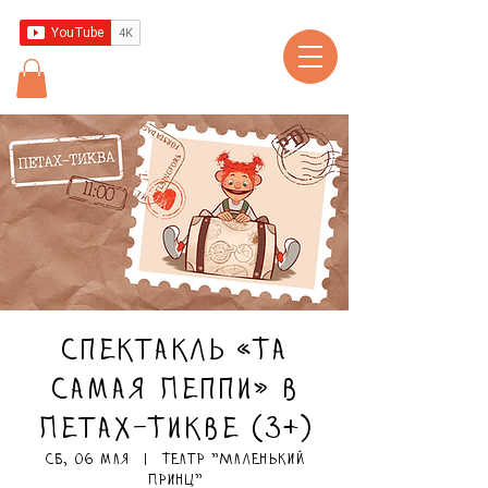
Спектакль «Та
самая Пеппи» в
Петах-Тикве (3+)
сб, 06 мая
  |  
Театр "Маленький
Принц"