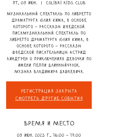
пт, 09 июн.
  |  
Colibri Kids Club
Музыкальный спектакль по либретто
драматурга Юлия Кима, в основе
которого – рассказы шведской
писаМузыкальный спектакль по
либретто драматурга Юлия Кима, в
основе которого – рассказы
шведской писательницы Астрид
Линдгрен о приключениях девочки по
имени Пеппи Длинныйчулок.
Музыка Владимира Дашкевича.
Регистрация закрыта
Смотреть другие события
ВРЕМЯ И МЕСТО
09 июн. 2023 г., 16:00 – 17:00