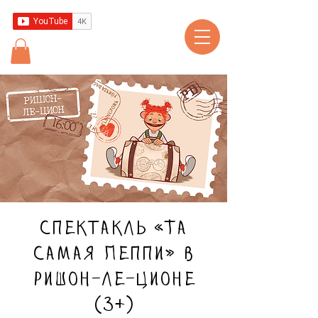
Спектакль «Та
самая Пеппи» в
Ришон-ле-Ционе
(3+)