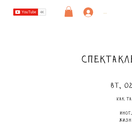
...
Спектакл
вт, 0
Как т
Иног
жизн