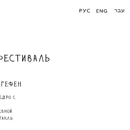
фестиваль
-Гефен
едро с
евной
такль