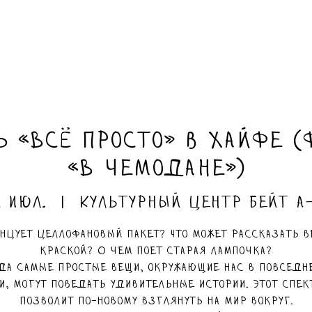
ь «Всё просто» в Хайфе (
«В чемодане»)
2 июл.
  |  
Культурный центр Бейт а
анцует целлофановый пакет? Что может рассказать в
краской? О чем поет старая лампочка?
да самые простые вещи, окружающие нас в повседн
и, могут поведать удивительные истории. Этот спек
позволит по-новому взглянуть на мир вокруг.