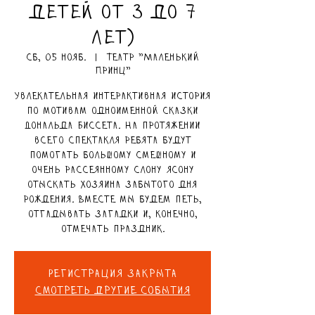
детей от 3 до 7
лет)
сб, 05 нояб.
  |  
Театр "Маленький
Принц"
Увлекательная интерактивная история
по мотивам одноименной сказки
Дональда Биссета. На протяжении
всего спектакля ребята будут
помогать большому смешному и
очень рассеянному слону Ясону
отыскать хозяина забытого дня
рождения. Вместе мы будем петь,
отгадывать загадки и, конечно,
отмечать праздник.
Регистрация закрыта
Смотреть другие события