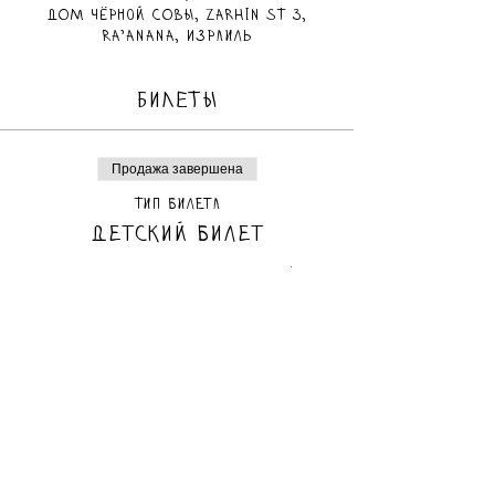
ДОМ чёрной СОВЫ, Zarhin St 3,
Ra'anana, Израиль
БИЛЕТЫ
Продажа завершена
Тип билета
Детский билет
Дети до 5 лет обязательно должны 
быть в сопровождении взрослого.
Цена
80,00 ₪
Продажа завершена
Тип билета