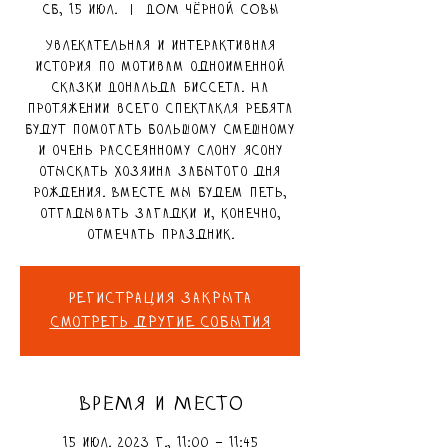
сб, 15 июл.
  |  
ДОМ чёрной СОВЫ
Увлекательная и интерактивная
история по мотивам одноименной
сказки Дональда Биссета. На
протяжении всего спектакля ребята
будут помогать большому смешному
и очень рассеянному слону Ясону
отыскать хозяина забытого дня
рождения. Вместе мы будем петь,
отгадывать загадки и, конечно,
отмечать праздник.
Регистрация закрыта
Смотреть другие события
ВРЕМЯ И МЕСТО
15 июл. 2023 г., 11:00 – 11:45