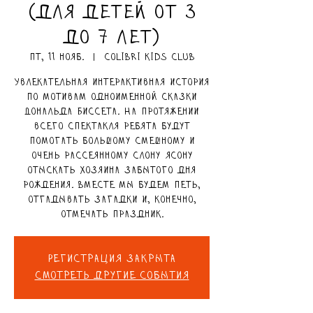
(для детей от 3
до 7 лет)
пт, 11 нояб.
  |  
Colibri Kids Club
Увлекательная интерактивная история
по мотивам одноименной сказки
Дональда Биссета. На протяжении
всего спектакля ребята будут
помогать большому смешному и
очень рассеянному слону Ясону
отыскать хозяина забытого дня
рождения. Вместе мы будем петь,
отгадывать загадки и, конечно,
отмечать праздник.
Регистрация закрыта
Смотреть другие события