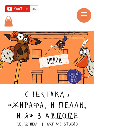
Спектакль
«Жирафа, и Пелли,
и я» в Ашдоде
сб, 12 июл.
  |  
ART ME Studio