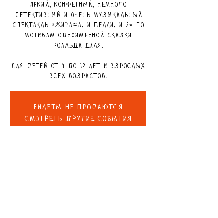
Яркий, конфетный, немного
детективный и очень музыкальный
спектакль «Жирафа, и Пелли, и я» по
мотивам одноименной сказки
Роальда Даля.
Для детей от 4 до 12 лет и взрослых
всех возрастов.
Билеты не продаются
Смотреть другие события
ВРЕМЯ И МЕСТО
12 июл. 2025 г., 11:00 – 11:45
ART ME Studio, HaBanim St 5, Ashdod,
Израиль