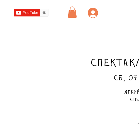
...
Спектакл
сб, 07
Яркий
спе