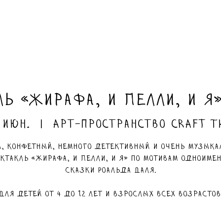
ь «Жирафа, и Пелли, и я
 июн.
  |  
Арт-пространство Craft T
, конфетный, немного детективный и очень музык
ктакль «Жирафа, и Пелли, и я» по мотивам одноиме
сказки Роальда Даля.
Для детей от 4 до 12 лет и взрослых всех возрастов