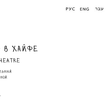
» в Хайфе
heatre
альный
нной
.