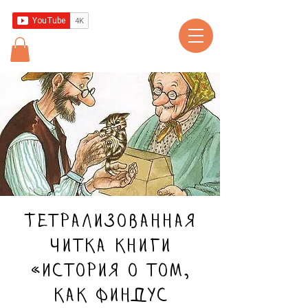
Тетрализованная
читка книги
«История о том,
как Финдус