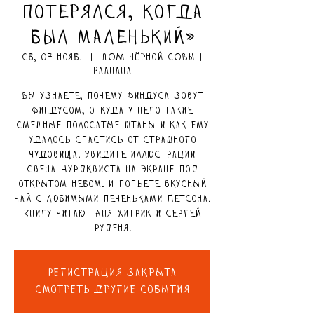
потерялся, когда
был маленький»
сб, 07 нояб.
  |  
ДОМ чёрной СОВЫ |
Раанана
Вы узнаете, почему Финдуса зовут
Финдусом, откуда у него такие
смешные полосатые штаны и как ему
удалось спастись от страшного
чудовища. Увидите иллюстрации
Свена Нурдквиста на экране под
открытом небом. И попьете вкусный
чай с любимыми печеньками Петсона.
Книгу читают Аня Хитрик и Сергей
Руденя.
Регистрация закрыта
Смотреть другие события