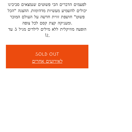
לפעמים הדברים הכי פשוטים שנמצאים סביבינו
יכולים להשמיע מעשיות מדהימות. ההצגה "הכל
פשוט" חושפת זווית חדשה על העולם המוכר
ומעניקה קצת קסם לכל צופה.
הופעה מוזיקלית ללא מילים לילדים מגיל 3 עד
12.
SOLD OUT
לאירועים אחרים
DETAILS
Nov 15, 2025, 11:00 AM
Colibri Family Club, Rothschild St
57, Rishon LeZion, Israel