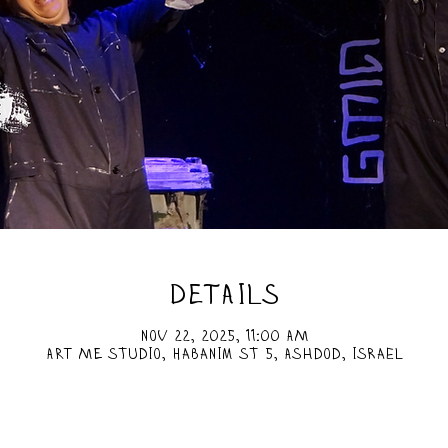
DETAILS
Nov 22, 2025, 11:00 AM
ART ME Studio, HaBanim St 5, Ashdod, Israel