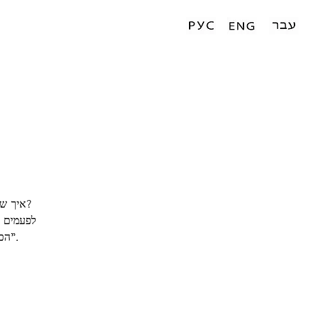
איך שק
לפעמים ה
"הכל