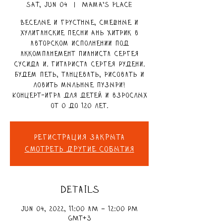
Sat, Jun 04
  |  
Mama's place
Веселые и грустные, смешные и
хулиганские песни Ань Хитрик в
авторском исполнении под
аккомпанемент пианиста Сергея
Сусида и. гитариста Сергея Рудени.
Будем петь, танцевать, рисовать и
ловить мыльные пузыри!
Концерт-игра для детей и взрослых
от 0 до 120 лет.
Регистрация закрыта
Смотреть другие события
DETAILS
Jun 04, 2022, 11:00 AM – 12:00 PM
GMT+3