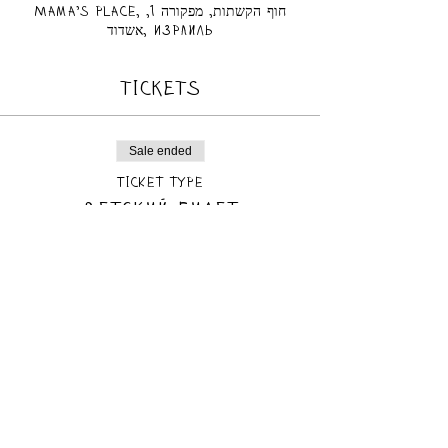
Mama's place, חוף הקשתות, מפקורה 1,
אשדוד, Израиль
TICKETS
Sale ended
Ticket type
Детский билет
Price
₪70.00
Sale ended
Ticket type
Взрослый билет