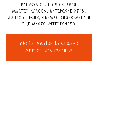
каникул с 1 по 5 октября.
Мастер-классы, актерские игры,
запись песни, съемка видеоклипа и
еще много интересного.
Registration is closed
See other events
DETAILS
Oct 01, 2023, 9:00 AM – Oct 05, 2023,
1:00 PM
ДОМ чёрной СОВЫ, Zarhin St 3,
Ra'anana, Израиль
©2022 by ДОМ черной СОВЫ