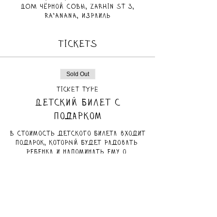
ДОМ чёрной СОВЫ, Zarhin St 3,
Ra'anana, Израиль
TICKETS
Sold Out
Ticket type
Детский билет с
подарком
В стоимость детского билета входит 
подарок, который будет радовать 
ребенка и напоминать ему о 
спектакле.
Price
₪100.00