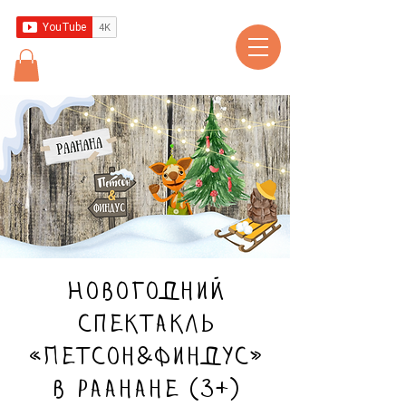
Новогодний
спектакль
«Петсон&Финдус»
в Раанане (3+)