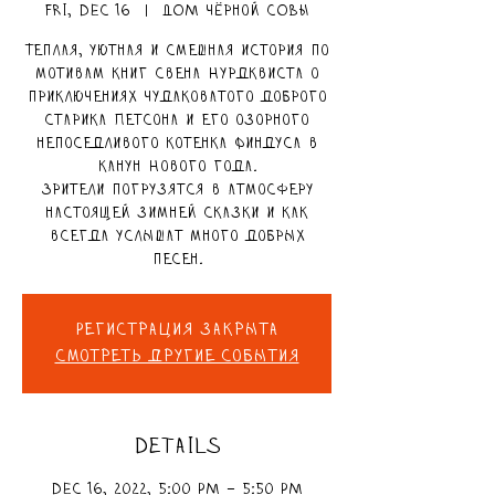
Fri, Dec 16
  |  
ДОМ чёрной СОВЫ
Теплая, уютная и смешная история по
мотивам книг Свена Нурдквиста о
приключениях чудаковатого доброго
старика Петсона и его озорного
непоседливого котенка Финдуса в
канун Нового года.
Зрители погрузятся в атмосферу
настоящей зимней сказки и как
всегда услышат много добрых
песен.
Регистрация закрыта
Смотреть другие события
DETAILS
Dec 16, 2022, 5:00 PM – 5:50 PM