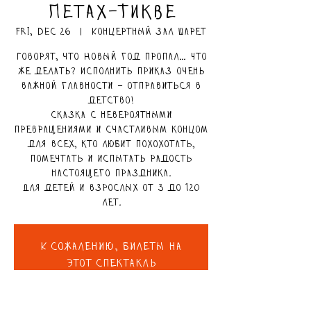
Петах-Тикве
Fri, Dec 26
  |  
Концертный зал Шарет
Говорят, что Новый год пропал… Что
же делать? Исполнить приказ очень
важной главности – отправиться в
детство!
Сказка с невероятными
превращениями и счастливым концом
для всех, кто любит похохотать,
помечтать и испытать радость
настоящего праздника.
Для детей и взрослых от 3 до 120
лет.
К сожалению, билеты на
этот спектакль
закончились.
Посмотреть нашу афишу