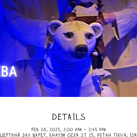
DETAILS
Feb 28, 2025, 2:00 PM – 2:45 PM
цертный зал Шарет, Khayim Ozer St 25, Petah Tikva, Is