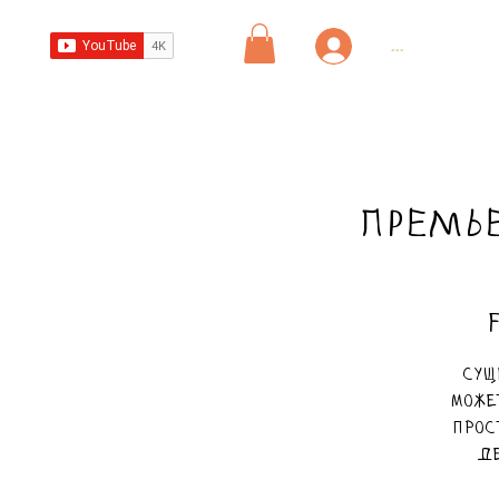
...
ПРЕМЬЕ
Сущ
може
прос
де