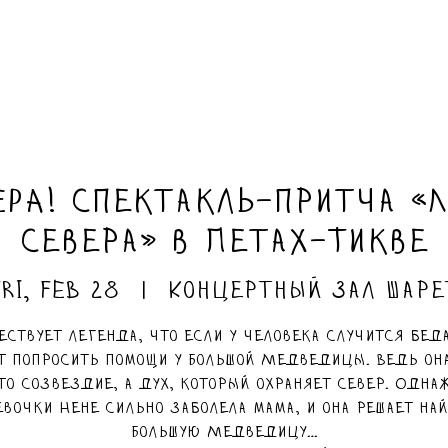
РА! Спектакль-притча «
севера» в Петах-Тикве
Fri, Feb 28
  |  
Концертный зал Шаре
ествует легенда, что если у человека случится беда
т попросить помощи у Большой Медведицы. Ведь она
то созвездие, а дух, который охраняет север. Одна
вочки Нене сильно заболела мама, и она решает на
Большую Медведицу…