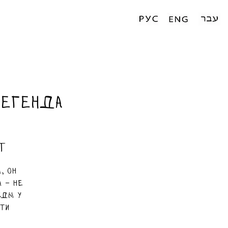
Легенда
т
, он
 – не
жды у
йти