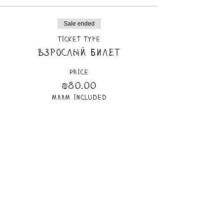
Sale ended
Ticket type
Взрослый билет
Price
₪80.00
маам included
Sale ended
Ticket type
Детский билет
Дети до 5 лет должны быть в 
сопровождении взрослого.
Price