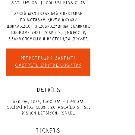
Sat, Apr 06
  |  
Colibri Kids Club
Яркий музыкальный спектакль
по мотивам книги Джулии
Дональдсон о добродушном великане
Джордже учит доброте, щедрости,
взаимопомощи и настоящей дружбе.
Регистрация закрыта
Смотреть другие события
DETAILS
Apr 06, 2024, 11:00 AM – 11:45 AM
Colibri Kids Club , Rothschild St 59,
Rishon LeTsiyon, Israel
TICKETS