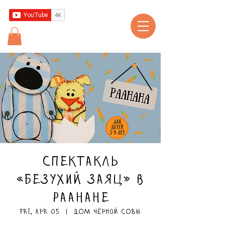
Спектакль
«Безухий заяц» в
Раанане
Fri, Apr 05
  |  
ДОМ чёрной СОВЫ