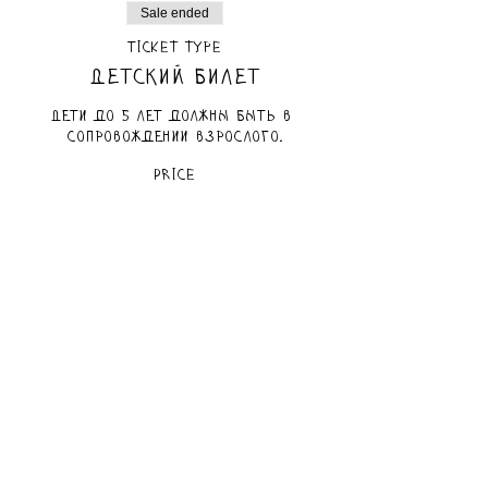
Sale ended
Ticket type
Детский билет
Дети до 5 лет должны быть в 
сопровождении взрослого.
Price
₪80.00
маам included
Sale ended
Ticket type
Взрослый билет
Price
₪80.00
маам included