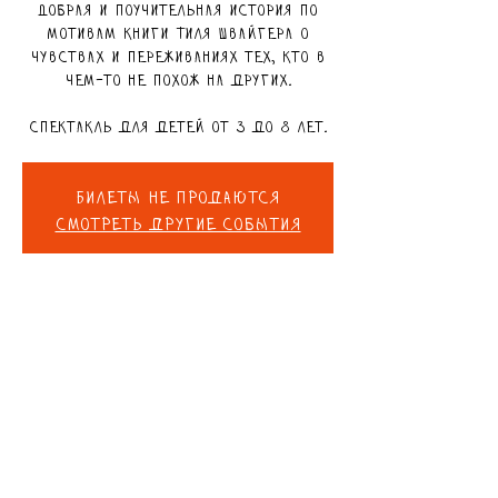
Добрая и поучительная история по
мотивам книги Тиля Швайгера о
чувствах и переживаниях тех, кто в
чем-то не похож на других.
Спектакль для детей от 3 до 8 лет.
Билеты не продаются
Смотреть другие события
DETAILS
Jul 25, 2025, 11:00 AM – 11:45 AM
Colibri Family Club, Rothschild St
57, Rishon LeTsiyon, Израиль