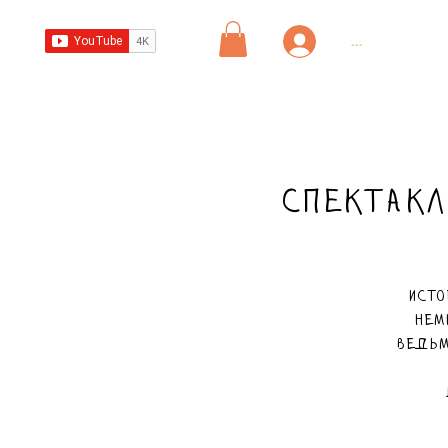
...
Спектакл
Исто
нем
ведьм