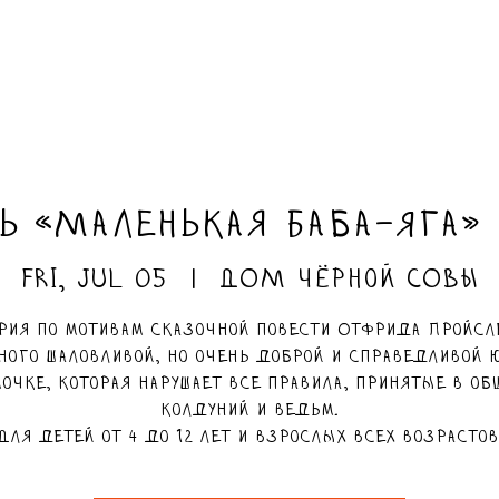
ь «Маленькая Баба-Яга» 
Fri, Jul 05
  |  
ДОМ чёрной СОВЫ
рия по мотивам сказочной повести Отфрида Пройсл
ного шаловливой, но очень доброй и справедливой 
очке, которая нарушает все правила, принятые в об
колдуний и ведьм.
Для детей от 4 до 12 лет и взрослых всех возрастов