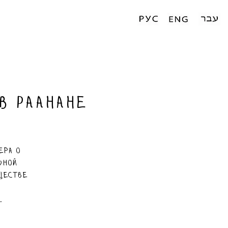
в Раанане
ера о
юной
ществе
.