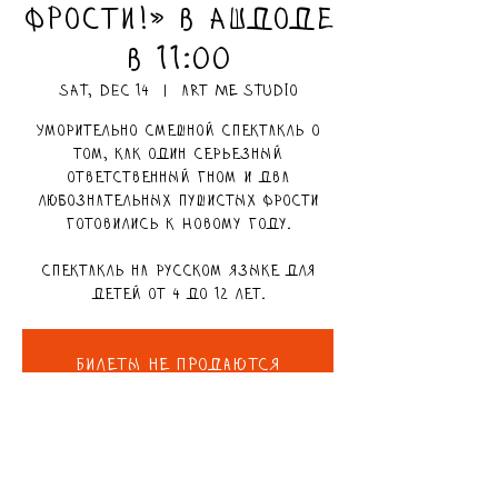
Фрости!» в Ашдоде
в 11:00
Sat, Dec 14
  |  
ART ME Studio
Уморительно смешной спектакль о
том, как один серьезный
ответственный гном и два
любознательных пушистых Фрости
готовились к Новому году.
Спектакль на русском языке для
детей от 4 до 12 лет.
Билеты не продаются
Смотреть другие события
DETAILS