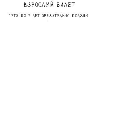
Взрослый билет
Дети до 5 лет обязательно должны 
быть в сопровождении взрослого.
Price
₪50.00
Sold Out
Ticket type
Льготный билет
Для всех, чьи мужья, жены и дети 
сейчас защищают нашу страну, а 
также для тех, кто был вынужден 
переехать с юга и севера.
Price
₪40.00