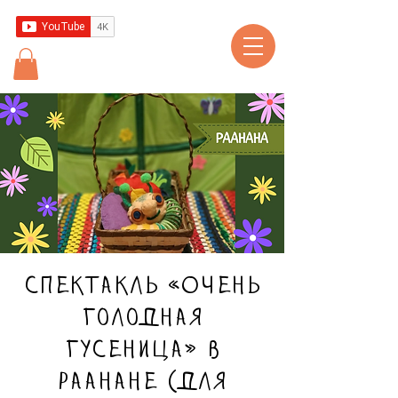
Спектакль «Очень
голодная
гусеница» в
Раанане (для