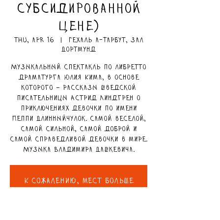
субсидированной
цене)
Thu, Apr 16
  |  
Гехаль а-Тарбут, зал
Дортмунд
Музыкальный спектакль по либретто
драматурга Юлия Кима, в основе
которого – рассказы шведской
писательницы Астрид Линдгрен о
приключениях девочки по имени
Пеппи Длинныйчулок. Самой веселой,
самой сильной, самой доброй и
самой справедливой девочки в мире.
Музыка Владимира Дашкевича.
К сожалению, мест больше
нет
Посмотреть афишу