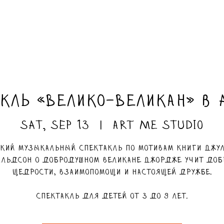
кль «Велико-Великан» в
Sat, Sep 13
  |  
ART ME Studio
кий музыкальный спектакль по мотивам книги Джу
льдсон о добродушном великане Джордже учит доб
щедрости, взаимопомощи и настоящей дружбе.
Спектакль для детей от 3 до 9 лет.