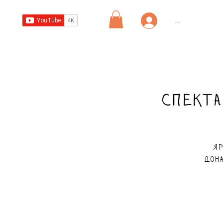
...
Спекта
Яр
Дона