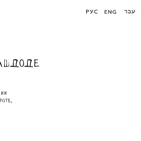
 Ашдоде
лии
роте,