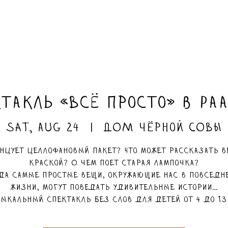
такль «Всё просто» в Ра
Sat, Aug 24
  |  
ДОМ чёрной СОВЫ
анцует целлофановый пакет? Что может рассказать в
краской? О чем поет старая лампочка?
да самые простые вещи, окружающие нас в повседн
жизни, могут поведать удивительные истории…
ыкальный спектакль без слов для детей от 4 до 13 