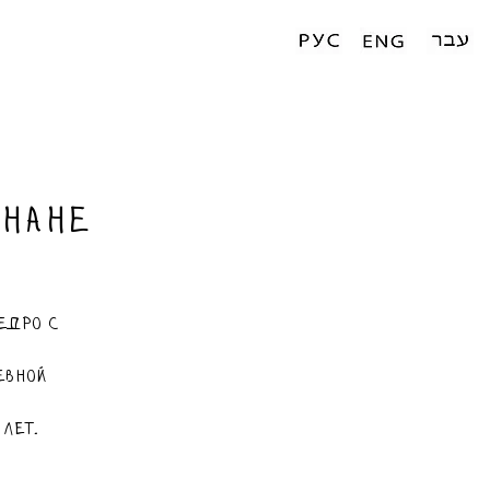
анане
едро с
евной
лет.