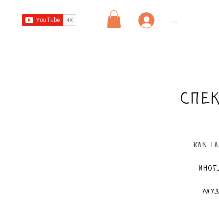
...
Спек
Как т
Иног
Муз