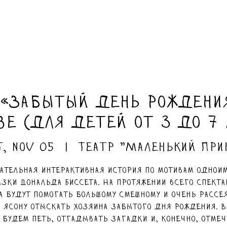
 «Забытый день рождения
ве (для детей от 3 до 7 
t, Nov 05
  |  
Театр "Маленький При
ательная интерактивная история по мотивам однои
азки Дональда Биссета. На протяжении всего спекта
а будут помогать большому смешному и очень рассе
 Ясону отыскать хозяина забытого дня рождения. 
 будем петь, отгадывать загадки и, конечно, отмеч