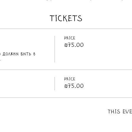
TICKETS
Price
₪75.00
о должны быть в 
.
Price
₪75.00
This eve