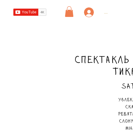
...
Спектакль
Тик
Sa
Увлек
ск
ребят
слону
мы