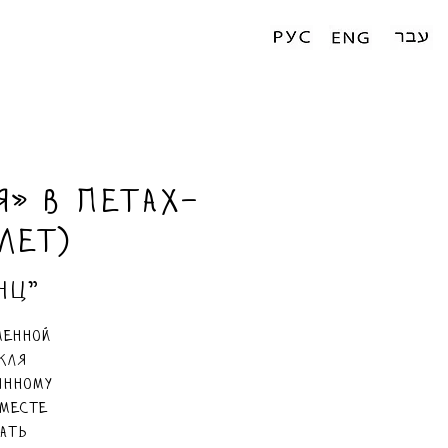
» в Петах-
лет)
нц"
менной
кля
янному
Вместе
ать