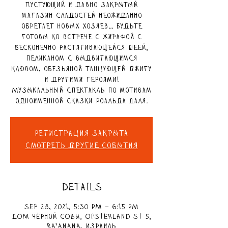
Пустующий и давно закрытый
магазин сладостей неожиданно
обретает новых хозяев... Будьте
готовы ко встрече с жирафой с
бесконечно растягивающейся шеей,
пеликаном с выдвигающимся
клювом, обезьяной танцующей джигу
и другими героями!
Музыкальный спектакль по мотивам
одноименной сказки Роальда Даля.
Регистрация закрыта
Смотреть другие события
DETAILS
Sep 28, 2021, 5:30 PM – 6:15 PM
ДОМ чёрной СОВЫ, Opsterland St 5,
Ra'anana, Израиль