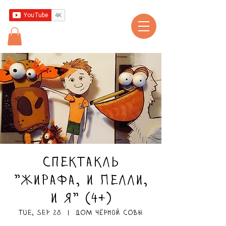
Спектакль
"Жирафа, и Пелли,
и я" (4+)
Tue, Sep 28
  |  
ДОМ чёрной СОВЫ