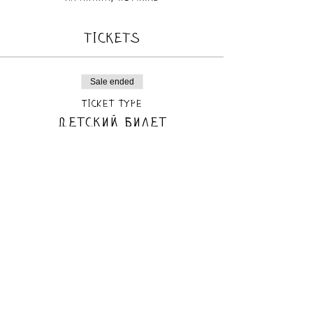
TICKETS
Sale ended
Ticket type
Детский билет
Price
₪70.00
Sale ended
Ticket type
Взрослый билет
Price
₪70.00