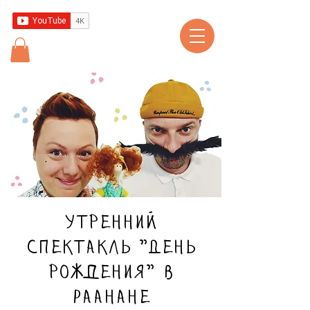
Утренний
спектакль "День
рождения" в
Раанане