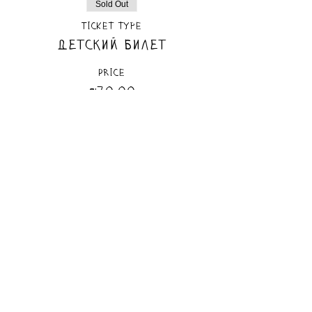
Sold Out
Ticket type
Детский билет
Price
₪70.00
Sold Out
Ticket type
Взрослый билет
Price
₪50.00
This event is sold out