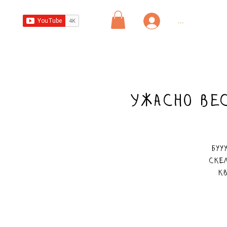
...
Ужасно ве
Буу
ске
кв