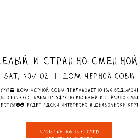
селый и страшно смешной 
Sat, Nov 02
  |  
ДОМ черной СОВЫ
уууу!👻 ДОМ чёрной СОВЫ приглашает юных ведьмоч
летонов со стажем на Ужасно веселый и страшно сме
ест!☠️👽🎃 Будет адски интересно и дьявольски кру
Registration is Closed