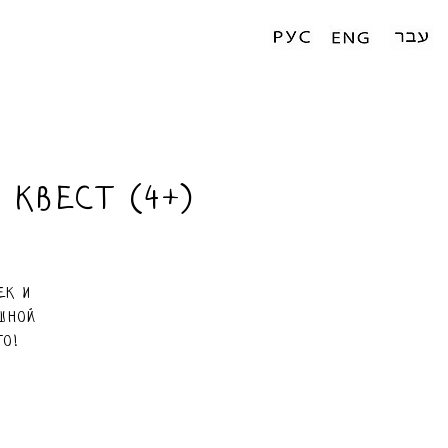
квест (4+)
ек и
шной
то!