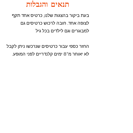
תנאים והגבלות
בעת ביקור בהצגות שלנו, כרטיס אחד תקף
לצופה אחד. חובה לרכוש כרטיסים גם
למבוגרים וגם לילדים בכל גיל
החזר כספי עבור כרטיסים שנרכשו ניתן לקבל
לא יאוחר מ־8 ימים קלנדריים לפני המופע.
לביטול הזמנה יש לפנות אלינו בטלפון
או במייל (יש לציין שם משפחה, שם ההצגה,
עיר ההופעה ובקשה לביטול)
במקרה של ביטול מצד הלקוח, ההחזר יתבצע
לאותה כרטיס אשראי שממנה בוצעה העסקה,
בניכוי 5% או הסכום המינימלי על פי חוק
(הנמוך מביניהם). לא ניתן לבצע החזר
לכרטיס אחר גם לא יאוחר מ־8 ימים
קלנדריים לפני המופע, ניתן לנצל את
האפשרות להעביר את הכרטיסים לתאריך