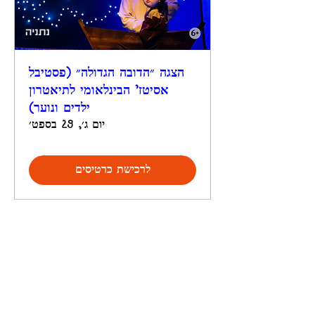
הצגה ״הדובה הגדולה״ (פסטיבל
אסיטז' הבינלאומי לתיאטרון
ילדים ונוער)
יום ג׳, 29 בספט׳
לרכישת כרטיסים