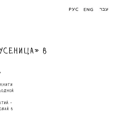
усеница» в
י
 книги
лодной
ытий -
ожай в