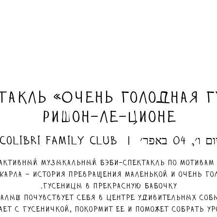
такль «Очень голодная г
Ришон-ле-Ционе
ום ו׳, 04 באפר׳
  |  
Colibri Family Club
активный музыкальный бэби-спектакль по мотивам
 Карла – история превращения маленькой и очень го
алыш почувствует себя в центре удивительных соб
ает с гусеничкой, покормит ее и поможет собрать ур