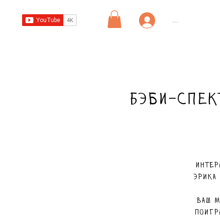
...
Бэби-спек
Интер
Эрика
Ваш м
поигр