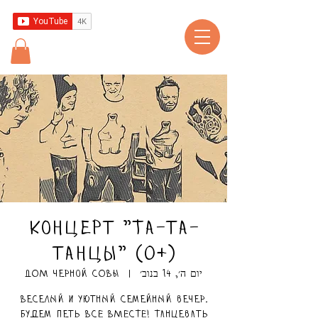
Концерт "Та-та-
танцы" (0+)
יום ה׳, 14 בנוב׳
  |  
ДОМ черной СОВЫ
Веселый и уютный семейный вечер.
Будем петь ВСЕ ВМЕСТЕ! Танцевать