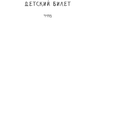
Детский билет
מחיר
המכירה הסתיימה
סוג כרטיס
Взрослый билет
מחיר
©2022 by ДОМ черной СОВЫ