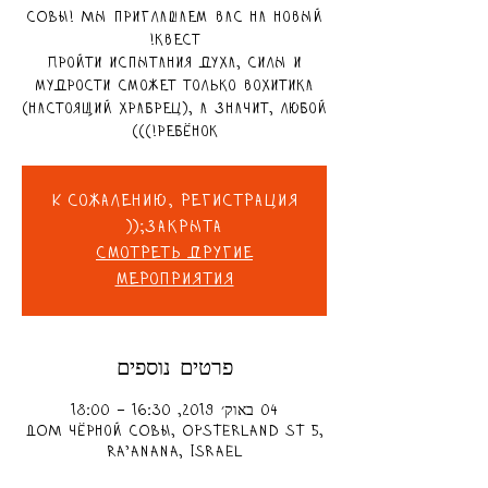
СОВЫ! Мы приглашаем вас на новый
Пройти испытания духа, силы и
мудрости сможет только вохитика
(настоящий храбрец), а значит, любой
ребёнок!)))
К сожалению, регистрация
закрыта;((
Смотреть другие
мероприятия
פרטים נוספים
04 באוק׳ 2019, 16:30 – 18:00
ДОМ чёрной СОВЫ, Opsterland St 5,
Ra'anana, Israel