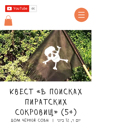
Квест «В поисках
пиратских
сокровищ» (5+)
יום ו׳, 12 ביוני
  |  
ДОМ чёрной СОВЫ